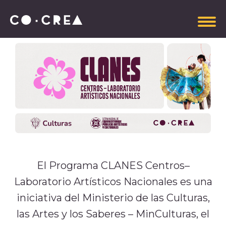
Somos
Plataforma estratégica
Gobierno Corporativo
Información administrativa
Manual de Imagen CoCrea
El Programa CLANES Centros–
Invitaciones Abiertas
Laboratorio Artísticos Nacionales es una
Contrataciones
iniciativa del Ministerio de las Culturas,
Aportantes
las Artes y los Saberes – MinCulturas, el
Explora