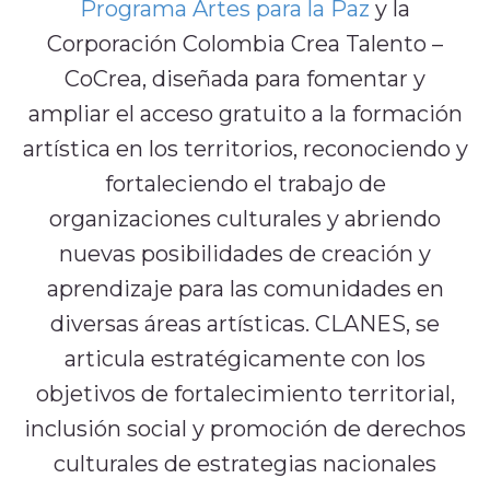
Programa Artes para la Paz
y la
¿En qué consiste el beneficio tributario que
Corporación Colombia Crea Talento –
promueve CoCrea?
Proyectos estratégicos
CoCrea, diseñada para fomentar y
ampliar el acceso gratuito a la formación
Cumbre del Jaguar
artística en los territorios, reconociendo y
Ciudadanos del Río
fortaleciendo el trabajo de
Proyectos
organizaciones culturales y abriendo
Proyectos Convocatoria CoCrea
nuevas posibilidades de creación y
Proyectos
Proyectos
Proyectos
Proyectos
Priorizados
Avalados
Priorizados
Priorizados CCB
aprendizaje para las comunidades en
PAI
2023
2023
2024
diversas áreas artísticas. CLANES, se
Ruta
articula estratégicamente con los
Convocatorias
objetivos de fortalecimiento territorial,
Convocatoria CoCrea 2026
inclusión social y promoción de derechos
Convocatoria Crea Digital
culturales de estrategias nacionales
Convocatoria Territorios