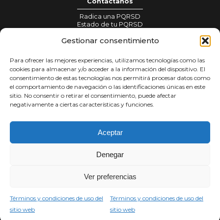
Contáctanos
Radica una PQRSD
Estado de tu PQRSD
Gestionar consentimiento
Información para prensa:
gestionprensa@colombiacrea.org
Para ofrecer las mejores experiencias, utilizamos tecnologías como las
Notificaciones judiciales:
cookies para almacenar y/o acceder a la información del dispositivo. El
notificacionesjudiciales@colombiacrea.org
consentimiento de estas tecnologías nos permitirá procesar datos como
el comportamiento de navegación o las identificaciones únicas en este
sitio. No consentir o retirar el consentimiento, puede afectar
Tratamiento de datos
negativamente a ciertas características y funciones.
Términos y condiciones
Política de privacidad
Aceptar
Denegar
Síguenos en
Ver preferencias
Copyright Corporación Colombia Crea Talento
Carrera 9 #77 - 67 · Edificio Torre Unika · Oficina 203
Términos y condiciones de uso del
Términos y condiciones de uso del
© 2026
sitio web
sitio web