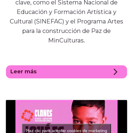
clave, como el Sistema Nacional de
Histórico
Sala de prensa
Educación y Formación Artística y
Cultural (SINEFAC) y el Programa Artes
Noticias
para la construcción de Paz de
Ventana, el blog de CoCrea
Suscríbete a la Newsletter
MinCulturas.
A+
A-
Leer más
Haz clic para aceptar cookies de marketing