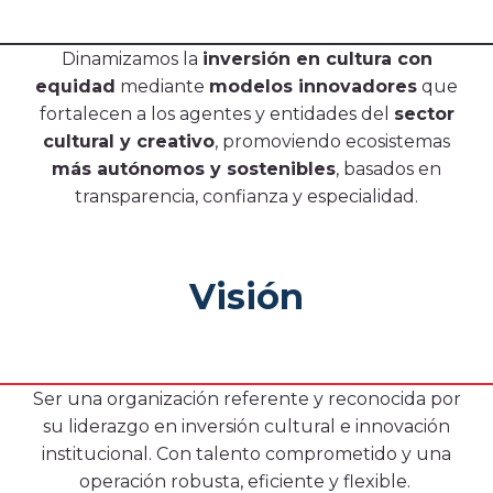
¿En qué consiste el beneficio tributario que
promueve CoCrea?
Dinamizamos la
inversión en cultura con
Proyectos estratégicos
equidad
mediante
modelos innovadores
que
fortalecen a los agentes y entidades del
sector
Cumbre del Jaguar
cultural y creativo
, promoviendo ecosistemas
Ciudadanos del Río
más autónomos y sostenibles
, basados en
Proyectos
transparencia, confianza y especialidad.
Proyectos Convocatoria CoCrea
Proyectos
Proyectos
Proyectos
Proyectos
Priorizados
Avalados
Priorizados
Priorizados CCB
Visión
PAI
2023
2023
2024
Ruta
Convocatorias
Ser una organización referente y reconocida por
Convocatoria CoCrea 2026
su liderazgo en inversión cultural e innovación
Convocatoria Crea Digital
institucional. Con talento comprometido y una
Convocatoria Territorios
operación robusta, eficiente y flexible.