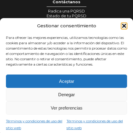
Contáctanos
Radica una PQRSD
Estado de tu PQRSD
Información para prensa:
Gestionar consentimiento
gestionprensa@colombiacrea.org
Para ofrecer las mejores experiencias, utilizamos tecnologías como las
Notificaciones judiciales:
cookies para almacenar y/o acceder a la información del dispositivo. El
notificacionesjudiciales@colombiacrea.org
consentimiento de estas tecnologías nos permitirá procesar datos como
el comportamiento de navegación o las identificaciones únicas en este
sitio. No consentir o retirar el consentimiento, puede afectar
Tratamiento de datos
negativamente a ciertas características y funciones.
Términos y condiciones
Política de privacidad
Aceptar
Denegar
Síguenos en
Ver preferencias
Copyright Corporación Colombia Crea Talento
Carrera 9 #77 - 67 · Edificio Torre Unika · Oficina 203
Términos y condiciones de uso del
Términos y condiciones de uso del
© 2026
sitio web
sitio web