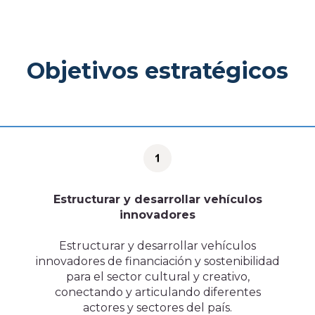
Histórico
Sala de prensa
Noticias
Objetivos estratégicos
Ventana, el blog de CoCrea
Suscríbete a la Newsletter
A+
A-
Estructurar y desarrollar vehículos
innovadores
Estructurar y desarrollar vehículos
innovadores de financiación y sostenibilidad
para el sector cultural y creativo,
conectando y articulando diferentes
actores y sectores del país.