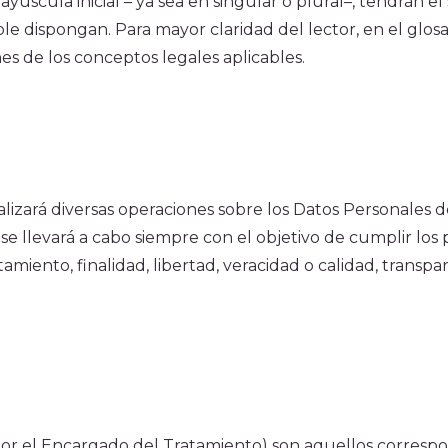
ayúscula inicial – ya sea en singular o plural–, tendrán el
able dispongan. Para mayor claridad del lector, en el glos
nes de los conceptos legales aplicables.
lizará diversas operaciones sobre los Datos Personales de
se llevará a cabo siempre con el objetivo de cumplir los p
amiento, finalidad, libertad, veracidad o calidad, transpar
or el Encargado del Tratamiento) son aquellos correspo