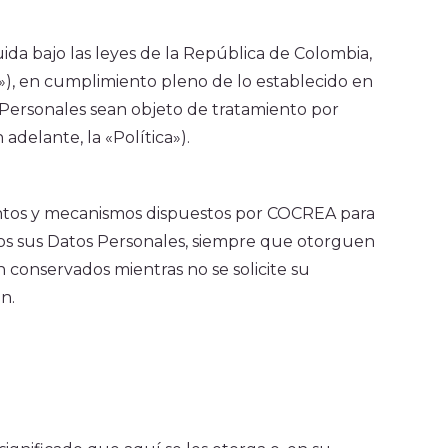
as
a, el blog de CoCrea
da bajo las leyes de la República de Colombia,
bete a la Newsletter
), en cumplimiento pleno de lo establecido en
 Personales sean objeto de tratamiento por
adelante, la «Política»).
imientos y mecanismos dispuestos por COCREA para
A+
A-
idos sus Datos Personales, siempre que otorguen
n conservados mientras no se solicite su
n.