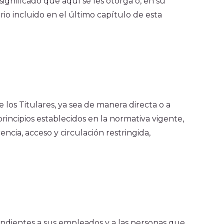
 significado que aquí se les otorga o, en su
ario incluido en el último capítulo de esta
 los Titulares, ya sea de manera directa o a
rincipios establecidos en la normativa vigente,
encia, acceso y circulación restringida,
ndientes a sus empleados y a las personas que