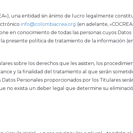
Convocatoria CoCrea 2026
Notici
Convocatoria Crea Digital
Ventan
»), una entidad sin ánimo de lucro legalmente constitui
Convocatoria Territorios
Suscrí
ectrónico
info@colombiacrea.org
(en adelante, «COCREA»
Histórico
 pone en conocimiento de todas las personas cuyos Datos
a presente política de tratamiento de la información (en 
Titulares sobre los derechos que les asisten, los proced
lcance y la finalidad del tratamiento al que serán somet
s Datos Personales proporcionados por los Titulares será
ue no exista un deber legal que determine su eliminació