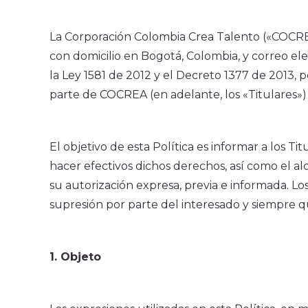
Proyectos Convocatoria CoCrea
Proyectos Priorizados PAI
La Corporación Colombia Crea Talento («COCREA
Proyectos Avalados 2023
con domicilio en Bogotá, Colombia, y correo el
Proyectos Priorizados 2023
la Ley 1581 de 2012 y el Decreto 1377 de 2013,
Proyectos Priorizados CCB 2024
parte de COCREA (en adelante, los «Titulares») l
Ruta
El objetivo de esta Política es informar a los 
hacer efectivos dichos derechos, así como el a
su autorización expresa, previa e informada. Lo
supresión por parte del interesado y siempre q
1. Objeto