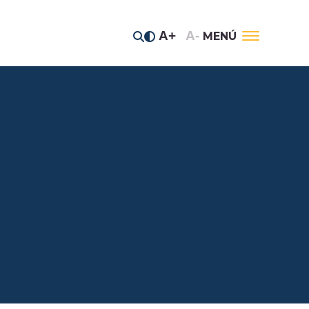
A+
A-
MENÚ
tos estratégicos
 del Jaguar
anos del Río
e prensa