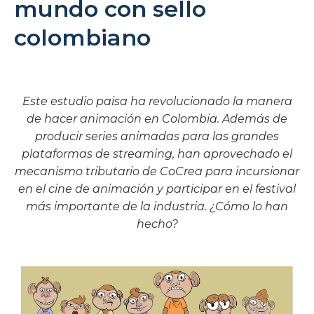
mundo con sello
¿En qué consiste el beneficio tributario que
promueve CoCrea?
colombiano
Proyectos estratégicos
Cumbre del Jaguar
Ciudadanos del Río
Este estudio paisa ha revolucionado la manera
Proyectos
de hacer animación en Colombia. Además de
producir series animadas para las grandes
Proyectos Convocatoria CoCrea
plataformas de streaming, han aprovechado el
Proyectos
Proyectos
Proyectos
Proyectos
mecanismo tributario de CoCrea para incursionar
Priorizados
Avalados
Priorizados
Priorizados CCB
en el cine de animación y participar en el festival
PAI
2023
2023
2024
más importante de la industria. ¿Cómo lo han
Ruta
hecho?
Convocatorias
Convocatoria CoCrea 2026
Convocatoria Crea Digital
Convocatoria Territorios