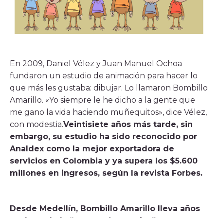
Histórico
Sala de prensa
Noticias
Ventana, el blog de CoCrea
Suscríbete a la Newsletter
En 2009, Daniel Vélez y Juan Manuel Ochoa
fundaron un estudio de animación para hacer lo
A+
A-
que más les gustaba: dibujar. Lo llamaron Bombillo
Amarillo. «Yo siempre le he dicho a la gente que
me gano la vida haciendo muñequitos», dice Vélez,
con modestia.
Veintisiete años más tarde, sin
embargo, su estudio ha sido reconocido por
Analdex como la mejor exportadora de
servicios en Colombia y ya supera los $5.600
millones en ingresos, según la revista Forbes.
Desde Medellín, Bombillo Amarillo lleva años