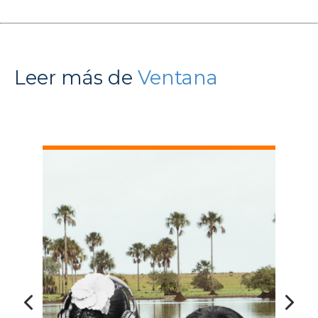
Leer más de
Ventana
L
p
C
c