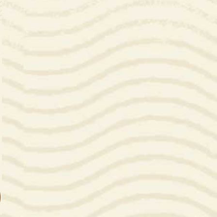
as
a, el blog de CoCrea
bete a la Newsletter
A+
A-