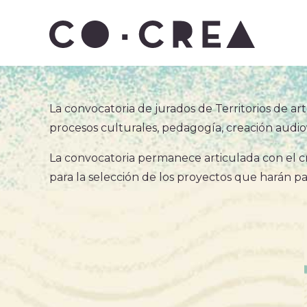
La convocatoria de jurados de Territorios de art
Somos
procesos culturales, pedagogía, creación audiovi
Plataforma estratégica
La convocatoria permanece articulada con el c
Gobierno Corporativo
para la selección de los proyectos que harán part
Información administrativa
Manual de Imagen CoCrea
Invitaciones Abiertas
Contrataciones
Proyectos