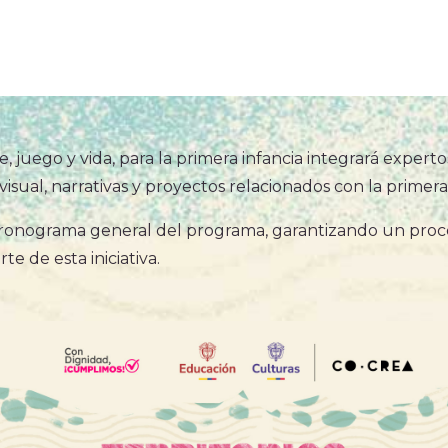
e, juego y vida, para la primera infancia integrará experto
Aportantes
Proyec
sual, narrativas y proyectos relacionados con la primera 
Explora
Cumbre
ronograma general del programa, garantizando un proce
¿En qué consiste el beneficio
Ciudad
e de esta iniciativa.
tributario que promueve CoCrea?
Convocatorias
Sala d