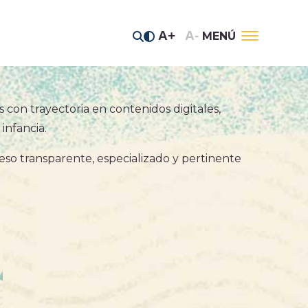
A+
A-
MENÚ
s con trayectoria en contenidos digitales,
tos estratégicos
infancia.
 del Jaguar
so transparente, especializado y pertinente
anos del Río
e prensa