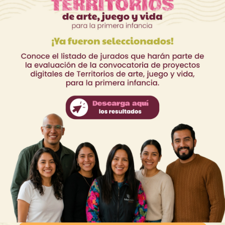
Convocatoria CoCrea 2026
Notici
Convocatoria Crea Digital
Ventan
Convocatoria Territorios
Suscrí
Histórico