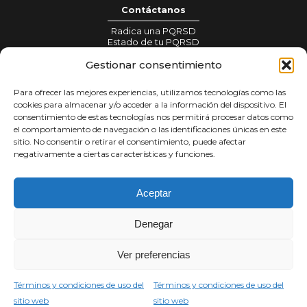
Contáctanos
Radica una PQRSD
Estado de tu PQRSD
Gestionar consentimiento
Información para prensa:
gestionprensa@colombiacrea.org
Para ofrecer las mejores experiencias, utilizamos tecnologías como las
Notificaciones judiciales:
cookies para almacenar y/o acceder a la información del dispositivo. El
notificacionesjudiciales@colombiacrea.org
consentimiento de estas tecnologías nos permitirá procesar datos como
el comportamiento de navegación o las identificaciones únicas en este
sitio. No consentir o retirar el consentimiento, puede afectar
Tratamiento de datos
negativamente a ciertas características y funciones.
Términos y condiciones
Política de privacidad
Aceptar
Denegar
Síguenos en
Ver preferencias
Copyright Corporación Colombia Crea Talento
Carrera 9 #77 - 67 · Edificio Torre Unika · Oficina 203
Términos y condiciones de uso del
Términos y condiciones de uso del
© 2026
sitio web
sitio web