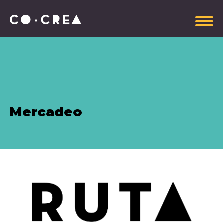
Somos
Mercadeo
Plataforma estratégica
Gobierno Corporativo
Información administrativa
Manual de Imagen CoCrea
Invitaciones Abiertas
Contrataciones
Aportantes
Explora