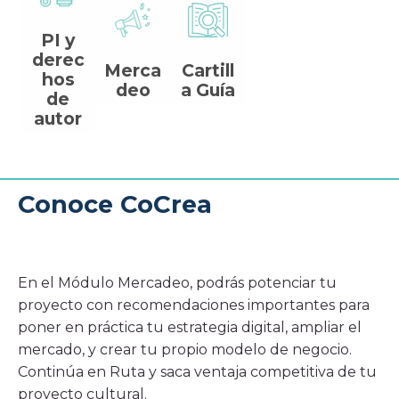
Histórico
Sala de prensa
PI y
derec
Merca
Cartill
Noticias
hos
deo
a Guía
Ventana, el blog de CoCrea
de
Suscríbete a la Newsletter
autor
A+
A-
Conoce CoCrea
En el Módulo Mercadeo, podrás potenciar tu
proyecto con recomendaciones importantes para
poner en práctica tu estrategia digital, ampliar el
mercado, y crear tu propio modelo de negocio.
Continúa en Ruta y saca ventaja competitiva de tu
proyecto cultural.