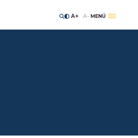
A+
A-
MENÚ
tos estratégicos
 del Jaguar
anos del Río
e prensa