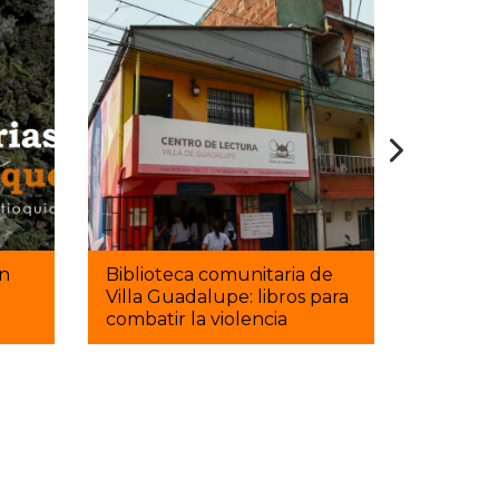
Tres mue
hechas 
un
Biblioteca comunitaria de
conmemo
Villa Guadalupe: libros para
apreciac
combatir la violencia
Inteligen