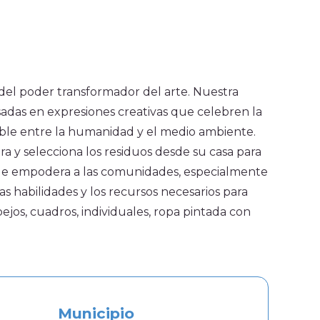
as
a, el blog de CoCrea
bete a la Newsletter
 del poder transformador del arte. Nuestra
sadas en expresiones creativas que celebren la
ible entre la humanidad y el medio ambiente.
ra y selecciona los residuos desde su casa para
A+
A-
 que empodera a las comunidades, especialmente
s habilidades y los recursos necesarios para
jos, cuadros, individuales, ropa pintada con
Municipio