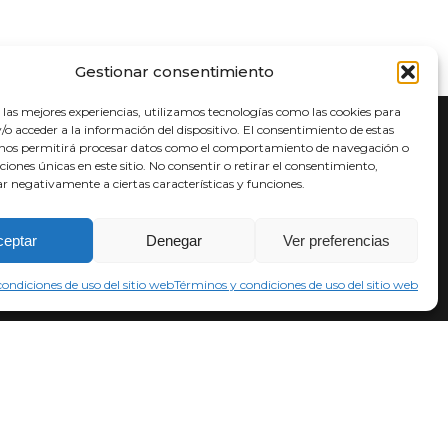
Gestionar consentimiento
 las mejores experiencias, utilizamos tecnologías como las cookies para
o acceder a la información del dispositivo. El consentimiento de estas
 nos permitirá procesar datos como el comportamiento de navegación o
ratamiento de datos
aciones únicas en este sitio. No consentir o retirar el consentimiento,
érminos y condiciones
r negativamente a ciertas características y funciones.
olítica de privacidad
ceptar
Denegar
Ver preferencias
ondiciones de uso del sitio web
Términos y condiciones de uso del sitio web
Síguenos en