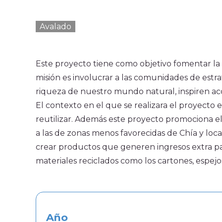
Proyectos Convocatoria CoCrea
Proyectos Priorizados PAI
Avalado
Proyectos Avalados 2023
Proyectos Priorizados 2023
Este proyecto tiene como objetivo fomentar la c
Proyectos Priorizados CCB 2024
misión es involucrar a las comunidades de estra
Ruta
riqueza de nuestro mundo natural, inspiren acc
El contexto en el que se realizara el proyecto 
reutilizar. Además este proyecto promociona e
a las de zonas menos favorecidas de Chía y loca
crear productos que generen ingresos extra para
materiales reciclados como los cartones, espejos,
Año