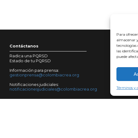
Para ofrecer
almacenar y/
tecnologías
Contáctanos
T
las identific
Radica una PQRSD
T
puede afecta
Estado de tu PQRSD
P
Información para prensa:
A
gestionprensa@colombiacrea.org
Notificaciones judiciales:
Términos y c
notificacionesjudiciales@colombiacrea.org
Copyright Corporación Colombia Crea Talento
Carrera 9 #77 - 67 · Edificio Torre Unika · Oficina 203