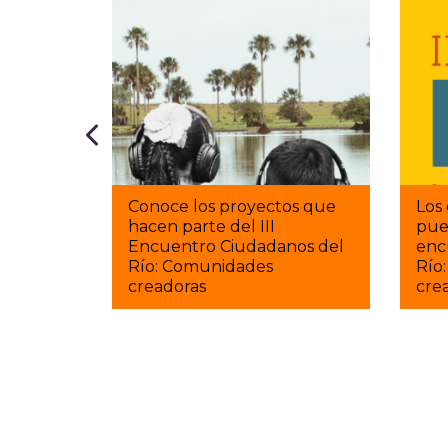
Conoce los proyectos que
Los
hacen parte del III
pued
 vuelve
Encuentro Ciudadanos del
enc
ante del
Río: Comunidades
Río
creadoras
cre