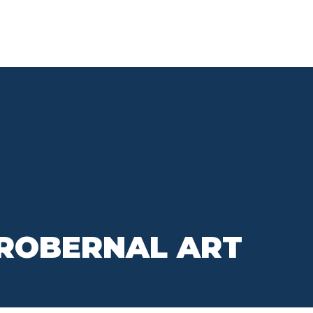
Aportantes
Proyec
Explora
Cumbre
¿En qué consiste el beneficio
Ciudad
tributario que promueve CoCrea?
ROBERNAL ART
Convocatorias
Sala d