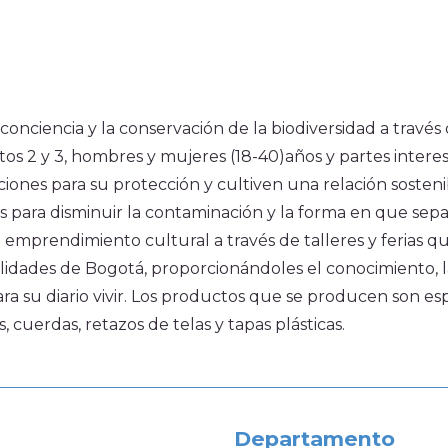
Convocatoria CoCrea 2026
Notici
Convocatoria Crea Digital
Ventan
Convocatoria Territorios
Suscrí
Histórico
onciencia y la conservación de la biodiversidad a través
tos 2 y 3, hombres y mujeres (18-40)años y partes intere
iones para su protección y cultiven una relación sosten
es para disminuir la contaminación y la forma en que sepa
l emprendimiento cultural a través de talleres y ferias
lidades de Bogotá, proporcionándoles el conocimiento, la
 su diario vivir. Los productos que se producen son espe
 cuerdas, retazos de telas y tapas plásticas.
Departamento