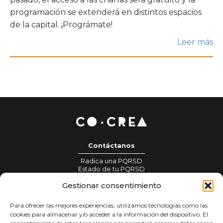
Histórico
programación se extenderá en distintos espacios
Sala de prensa
de la capital. ¡Prográmate!
Noticias
Leer más
Ventana, el blog de CoCrea
Suscríbete a la Newsletter
A+
A-
Contáctanos
Radica una PQRSD
Estado de tu PQRSD
Información para prensa:
Gestionar consentimiento
gestionprensa@colombiacrea.org
Para ofrecer las mejores experiencias, utilizamos tecnologías como las
Notificaciones judiciales:
cookies para almacenar y/o acceder a la información del dispositivo. El
notificacionesjudiciales@colombiacrea.org