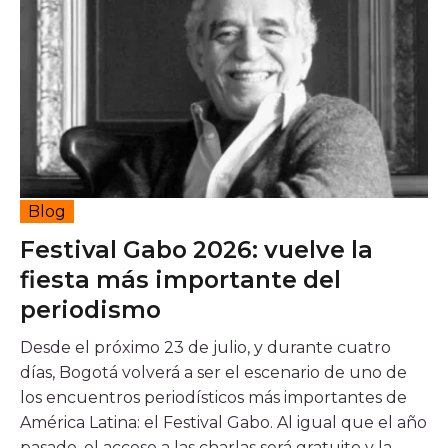
¿En qué consiste el beneficio tributario que
promueve CoCrea?
Proyectos estratégicos
Cumbre del Jaguar
Ciudadanos del Río
Proyectos
Proyectos Convocatoria CoCrea
Blog
Proyectos
Proyectos
Proyectos
Proyectos
Festival Gabo 2026: vuelve la
Priorizados
Avalados
Priorizados
Priorizados CCB
fiesta más importante del
PAI
2023
2023
2024
periodismo
Ruta
Convocatorias
Desde el próximo 23 de julio, y durante cuatro
días, Bogotá volverá a ser el escenario de uno de
Convocatoria CoCrea 2026
los encuentros periodísticos más importantes de
Convocatoria Crea Digital
América Latina: el Festival Gabo. Al igual que el año
Convocatoria Territorios
pasado, el acceso a las charlas será gratuito y la