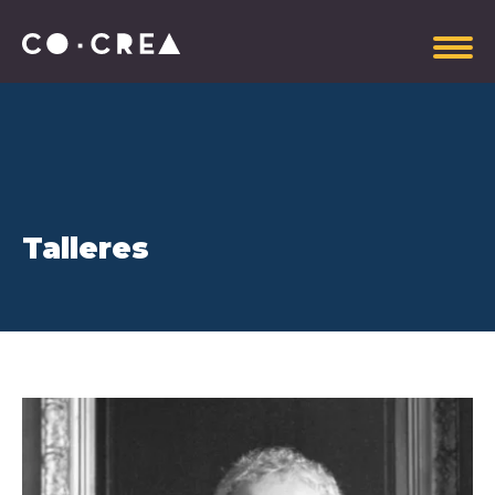
Somos
Talleres
Plataforma estratégica
Gobierno Corporativo
Información administrativa
Manual de Imagen CoCrea
Invitaciones Abiertas
Contrataciones
Aportantes
Explora