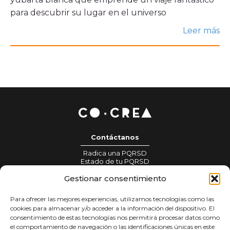
Histórico
para descubrir su lugar en el universo
Sala de prensa
Leer más
Noticias
Ventana, el blog de CoCrea
Suscríbete a la Newsletter
A+
A-
Contáctanos
Radica una PQRSD
Estado de tu PQRSD
Información para prensa:
Gestionar consentimiento
gestionprensa@colombiacrea.org
Para ofrecer las mejores experiencias, utilizamos tecnologías como las
Notificaciones judiciales:
cookies para almacenar y/o acceder a la información del dispositivo. El
notificacionesjudiciales@colombiacrea.org
consentimiento de estas tecnologías nos permitirá procesar datos como
el comportamiento de navegación o las identificaciones únicas en este