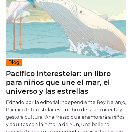
¿En qué consiste el beneficio tributario que
promueve CoCrea?
Proyectos estratégicos
Cumbre del Jaguar
Ciudadanos del Río
Proyectos
Proyectos Convocatoria CoCrea
Blog
Proyectos
Proyectos
Proyectos
Proyectos
Pacífico interestelar: un libro
Priorizados
Avalados
Priorizados
Priorizados CCB
para niños que une el mar, el
PAI
2023
2023
2024
universo y las estrellas
Ruta
Convocatorias
Editado por la editorial independiente Rey Naranjo,
Pacífico Interestelar es un libro de la arquitecta y
Convocatoria CoCrea 2026
gestora cultural Ana Masso que enamorará a niños
Convocatoria Crea Digital
y adultos con la historia de Yun, una ballena
Convocatoria Territorios
yubarta blanca que emprende un viaje fantástico