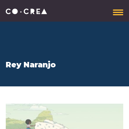
Somos
Rey Naranjo
Plataforma estratégica
Gobierno Corporativo
Información administrativa
Manual de Imagen CoCrea
Invitaciones Abiertas
Contrataciones
Aportantes
Explora