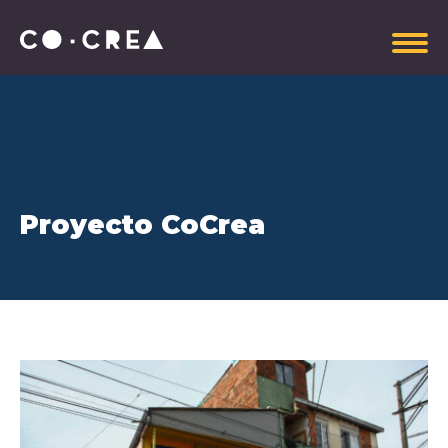
Somos
Proyecto CoCrea
Plataforma estratégica
Gobierno Corporativo
Información administrativa
Manual de Imagen CoCrea
Invitaciones Abiertas
Contrataciones
Aportantes
Explora