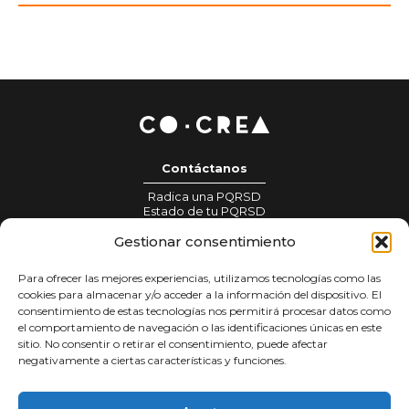
Contáctanos
Radica una PQRSD
Estado de tu PQRSD
Información para prensa:
Gestionar consentimiento
gestionprensa@colombiacrea.org
Para ofrecer las mejores experiencias, utilizamos tecnologías como las
Notificaciones judiciales:
cookies para almacenar y/o acceder a la información del dispositivo. El
notificacionesjudiciales@colombiacrea.org
consentimiento de estas tecnologías nos permitirá procesar datos como
el comportamiento de navegación o las identificaciones únicas en este
sitio. No consentir o retirar el consentimiento, puede afectar
Tratamiento de datos
negativamente a ciertas características y funciones.
Términos y condiciones
Política de privacidad