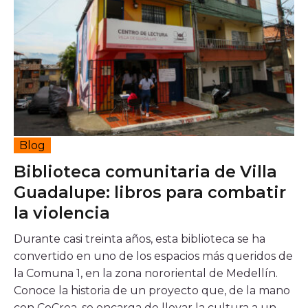
¿En qué consiste el beneficio tributario que
promueve CoCrea?
Proyectos estratégicos
Cumbre del Jaguar
Ciudadanos del Río
Proyectos
Proyectos Convocatoria CoCrea
Blog
Proyectos
Proyectos
Proyectos
Proyectos
Biblioteca comunitaria de Villa
Priorizados
Avalados
Priorizados
Priorizados CCB
Guadalupe: libros para combatir
PAI
2023
2023
2024
la violencia
Ruta
Convocatorias
Durante casi treinta años, esta biblioteca se ha
convertido en uno de los espacios más queridos de
Convocatoria CoCrea 2026
la Comuna 1, en la zona nororiental de Medellín.
Convocatoria Crea Digital
Conoce la historia de un proyecto que, de la mano
Convocatoria Territorios
con CoCrea, se encarga de llevar la cultura a un