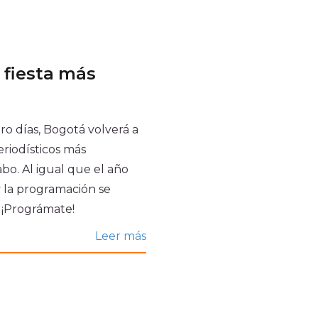
as
a, el blog de CoCrea
bete a la Newsletter
a fiesta más
ro días, Bogotá volverá a
eriodísticos más
A+
A-
abo. Al igual que el año
 y la programación se
. ¡Prográmate!
Leer más