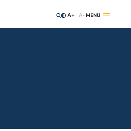
A+
A-
MENÚ
tos estratégicos
 del Jaguar
anos del Río
e prensa