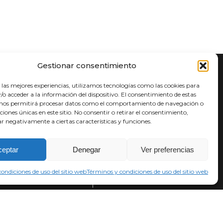
Gestionar consentimiento
ratamiento de datos
 las mejores experiencias, utilizamos tecnologías como las cookies para
o acceder a la información del dispositivo. El consentimiento de estas
érminos y condiciones
 nos permitirá procesar datos como el comportamiento de navegación o
olítica de privacidad
aciones únicas en este sitio. No consentir o retirar el consentimiento,
r negativamente a ciertas características y funciones.
ceptar
Denegar
Ver preferencias
ondiciones de uso del sitio web
Términos y condiciones de uso del sitio web
Síguenos en