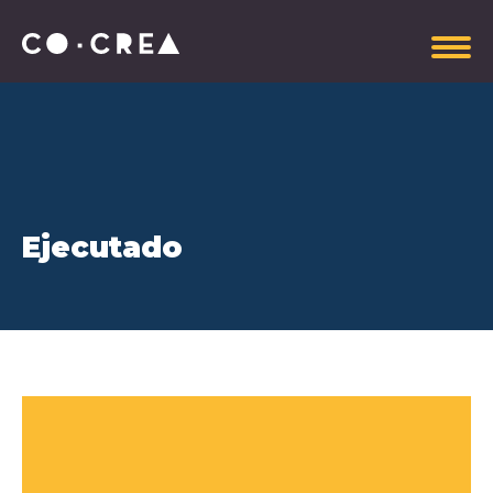
Somos
Ejecutado
Plataforma estratégica
Gobierno Corporativo
Información administrativa
Manual de Imagen CoCrea
Invitaciones Abiertas
Contrataciones
Aportantes
Explora