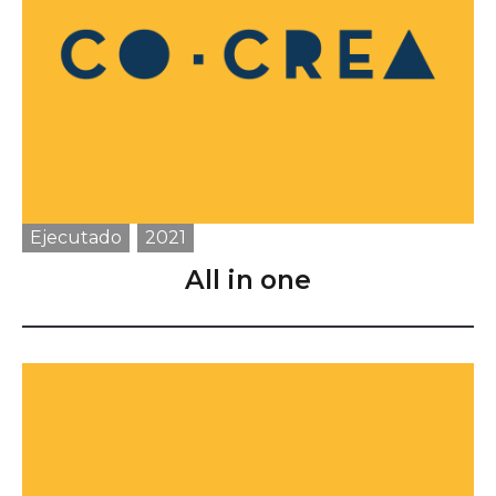
Histórico
Sala de prensa
Noticias
Ventana, el blog de CoCrea
Suscríbete a la Newsletter
A+
A-
Ejecutado
2021
All in one