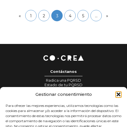
«
»
1
2
3
4
5
…
Contáctanos
Radica una PQRSD
Estado de tu PQRSD
Información para prensa:
Gestionar consentimiento
gestionprensa@colombiacrea.org
Para ofrecer las mejores experiencias, utilizamos tecnologías como las
Notificaciones judiciales:
cookies para almacenar y/o acceder a la información del dispositivo. El
notificacionesjudiciales@colombiacrea.org
consentimiento de estas tecnologías nos permitirá procesar datos como
el comportamiento de navegación o las identificaciones únicas en este
sitio. No consentir o retirar el consentimiento, puede afectar
Tratamiento de datos