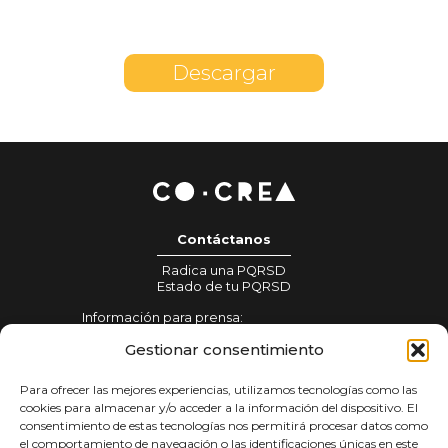
Descargar
Contáctanos
Radica una PQRSD
Estado de tu PQRSD
Información para prensa:
gestionprensa@colombiacrea.org
Gestionar consentimiento
Notificaciones judiciales:
notificacionesjudiciales@colombiacrea.org
Para ofrecer las mejores experiencias, utilizamos tecnologías como las
cookies para almacenar y/o acceder a la información del dispositivo. El
consentimiento de estas tecnologías nos permitirá procesar datos como
Tratamiento de datos
el comportamiento de navegación o las identificaciones únicas en este