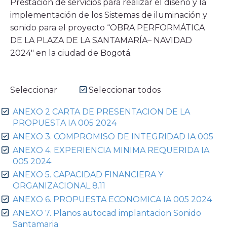
Prestación de servicios para realizar el diseño y la
¿En qué consiste el beneficio tributario que
implementación de los Sistemas de iluminación y
promueve CoCrea?
sonido para el proyecto “OBRA PERFORMÁTICA
Proyectos estratégicos
DE LA PLAZA DE LA SANTAMARÍA– NAVIDAD
2024″ en la ciudad de Bogotá.
Cumbre del Jaguar
Ciudadanos del Río
Proyectos
Seleccionar
Seleccionar todos
Proyectos Convocatoria CoCrea
ANEXO 2 CARTA DE PRESENTACION DE LA
Proyectos
Proyectos
Proyectos
Proyectos
PROPUESTA IA 005 2024
Priorizados
Avalados
Priorizados
Priorizados CCB
ANEXO 3. COMPROMISO DE INTEGRIDAD IA 005
PAI
2023
2023
2024
ANEXO 4. EXPERIENCIA MINIMA REQUERIDA IA
Ruta
005 2024
Convocatorias
ANEXO 5. CAPACIDAD FINANCIERA Y
ORGANIZACIONAL 8.11
Convocatoria CoCrea 2026
ANEXO 6. PROPUESTA ECONOMICA IA 005 2024
Convocatoria Crea Digital
ANEXO 7. Planos autocad implantacion Sonido
Convocatoria Territorios
Santamaria