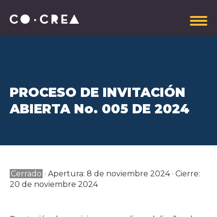
PROCESO DE INVITACIÓN
Somos
ABIERTA No. 005 DE 2024
Plataforma estratégica
Gobierno Corporativo
Información administrativa
Manual de Imagen CoCrea
Invitaciones Abiertas
Cerrado
· Apertura: 8 de noviembre 2024 · Cierre:
Contrataciones
20 de noviembre 2024
Aportantes
Explora