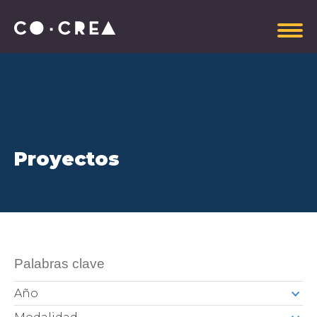
Somos
Proyectos
Plataforma estratégica
Gobierno Corporativo
Información administrativa
Manual de Imagen CoCrea
Invitaciones Abiertas
Contrataciones
Aportantes
Año
Explora