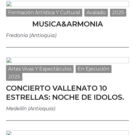
Histórico
Sala de prensa
Formación Artística Y Cultural
Avalado
2025
MUSICA&ARMONIA
Noticias
Ventana, el blog de CoCrea
Fredonia (Antioquia)
Suscríbete a la Newsletter
A+
A-
Artes Vivas Y Espectáculos
En Ejecución
2025
CONCIERTO VALLENATO 10
ESTRELLAS: NOCHE DE IDOLOS.
Medellín (Antioquia)