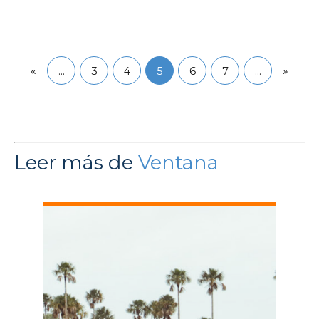
«
»
…
3
4
5
6
7
…
Leer más de
Ventana