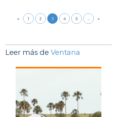
«
»
1
2
3
4
5
…
Leer más de
Ventana