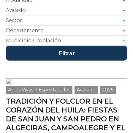
Modalidad
¿En qué consiste el beneficio tributario que
Avalado
promueve CoCrea?
Proyectos estratégicos
Sector
Departamento
Cumbre del Jaguar
Ciudadanos del Río
Municipio / Población
Proyectos
Proyectos Convocatoria CoCrea
Proyectos
Proyectos
Proyectos
Proyectos
Priorizados
Avalados
Priorizados
Priorizados CCB
PAI
2023
2023
2024
Artes Vivas Y Espectáculos
Avalado
2025
Ruta
TRADICIÓN Y FOLCLOR EN EL
Convocatorias
CORAZÓN DEL HUILA: FIESTAS
Convocatoria CoCrea 2026
DE SAN JUAN Y SAN PEDRO EN
Convocatoria Crea Digital
ALGECIRAS, CAMPOALEGRE Y EL
Convocatoria Territorios