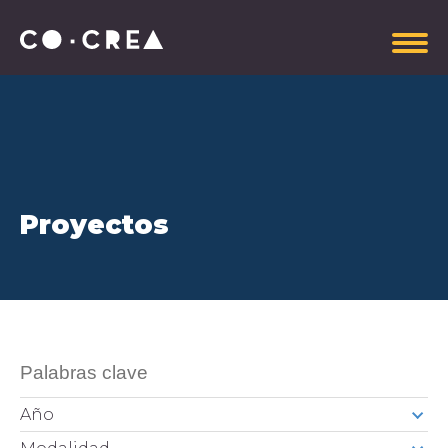
Somos
Proyectos
Plataforma estratégica
Gobierno Corporativo
Información administrativa
Manual de Imagen CoCrea
Invitaciones Abiertas
Contrataciones
Aportantes
Año
Explora